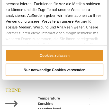
SATURDAY
personalisieren, Funktionen für soziale Medien anbieten
08.08.2026
zu können und die Zugriffe auf unsere Website zu
analysieren. Außerdem geben wir Informationen zu Ihrer
Temperature
27°C
Verwendung unserer Website an unsere Partner für
Sunshine
90%
soziale Medien, Werbung und Analysen weiter. Unsere
Freezing level
4200
Partner führen diese Informationen möglicherweise mit
SUNDAY
weiteren Daten zusammen, die Sie ihnen bereitgestellt
09.08.2026
haben oder die sie im Rahmen Ihrer Nutzung der Dienste
gesammelt haben.
Temperature
30°C
Cookies zulassen
Sunshine
80%
Freezing level
4500
Nur notwendige Cookies verwenden
TREND
Temperature
→
Sunshine
→
Freezing level
→