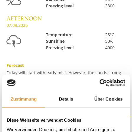
Freezing level
3800
AFTERNOON
07.08.2026
Temperature
25°C
Sunshine
50%
Freezing level
4000
Forecast
Frday will start with early mist. However, the sun is strong
enough to quickly clear the sky and temperatures will rise.
With the air becoming sultry, showers with local thunder will
occur in the afternoon!
Zustimmung
Details
Über Cookies
Last update: 07.08.2026
Diese Webseite verwendet Cookies
Wir verwenden Cookies, um Inhalte und Anzeigen zu